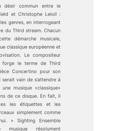
n désir commun entre le
eld et Christophe Leloil :
les genres, en interrogeant
ère du Third stream. Chacun
 cette démarche musicale,
que classique européenne et
ovisation. Le compositeur
i forge le terme de Third
pièce Concertino pour son
l serait vain de s’attendre à
u une musique «classique»
s de ce disque. En fait, il
utes les étiquettes et les
morceaux simplement comme
hui. » Sighting Ensemble
e musique résolument