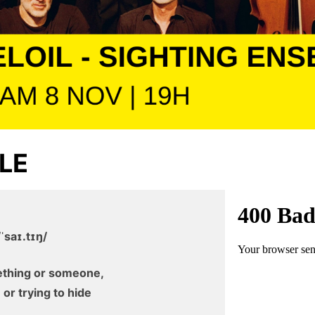
LE
ˈsaɪ.tɪŋ/
thing or someone,
 or trying to hide