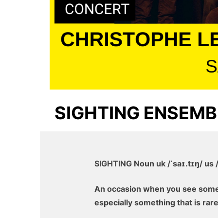
SIGHTING ENSEMB
SIGHTING Noun uk /ˈsaɪ.tɪŋ/ us /
An occasion when you see some
especially something that is rare