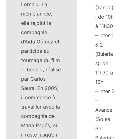
Lorca ». La
(Tango)
même année,
: de 10h
elle rejoint la
à 11h30
compagnie
– Inter 1
d’Aída Gómez et
& 2
participe au
(Buleria
tournage du film
s): de
« Iberia », réalisé
11h30 à
par Carlos
13h
Saura. En 2005,
– Inter 2
il commence à
–
travailler avec la
Avancé
compagnie de
(Solea
María Pagés, où
Por
il reste jusqu’en
Buleria):