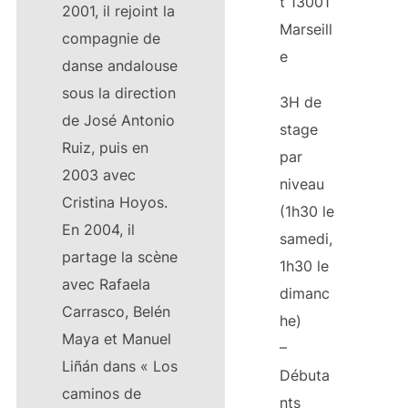
t 13001
2001, il rejoint la
Marseill
compagnie de
e
danse andalouse
sous la direction
3H de
de José Antonio
stage
Ruiz, puis en
par
2003 avec
niveau
Cristina Hoyos.
(1h30 le
En 2004, il
samedi,
partage la scène
1h30 le
avec Rafaela
dimanc
Carrasco, Belén
he)
Maya et Manuel
–
Liñán dans « Los
Débuta
caminos de
nts