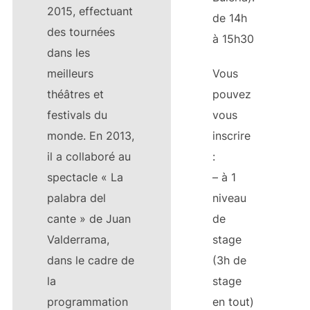
2015, effectuant
de 14h
des tournées
à 15h30
dans les
meilleurs
Vous
théâtres et
pouvez
festivals du
vous
monde. En 2013,
inscrire
il a collaboré au
:
spectacle « La
– à 1
palabra del
niveau
cante » de Juan
de
Valderrama,
stage
dans le cadre de
(3h de
la
stage
programmation
en tout)