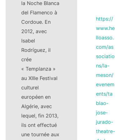
la Noche Blanca
del Flamenco à
https://
Cordoue. En
www.he
2012, avec
lloasso.
Isabel
com/as
Rodríguez, il
sociatio
crée
ns/la-
« Templanza »
meson/
au XIIIe Festival
evenem
culturel
ents/ta
européen en
blao-
Algérie, avec
jose-
lequel, fin 2013,
jurado-
ils ont effectué
theatre-
une tournée aux